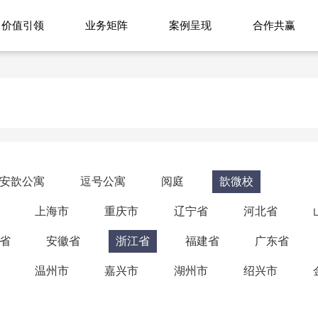
价值引领
业务矩阵
案例呈现
合作共赢
安歆公寓
逗号公寓
阅庭
歆微校
上海市
重庆市
辽宁省
河北省
省
安徽省
浙江省
福建省
广东省
温州市
嘉兴市
湖州市
绍兴市