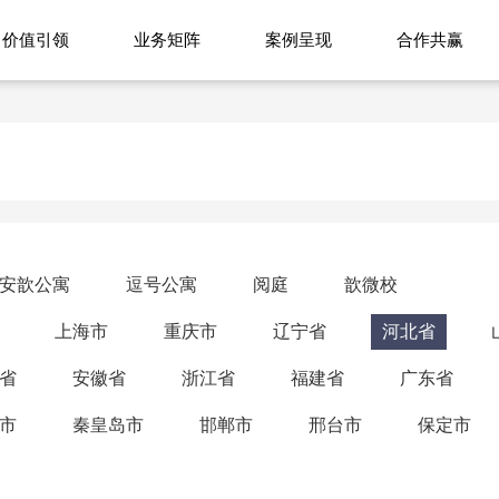
价值引领
业务矩阵
案例呈现
合作共赢
安歆公寓
逗号公寓
阅庭
歆微校
上海市
重庆市
辽宁省
河北省
省
安徽省
浙江省
福建省
广东省
市
秦皇岛市
邯郸市
邢台市
保定市