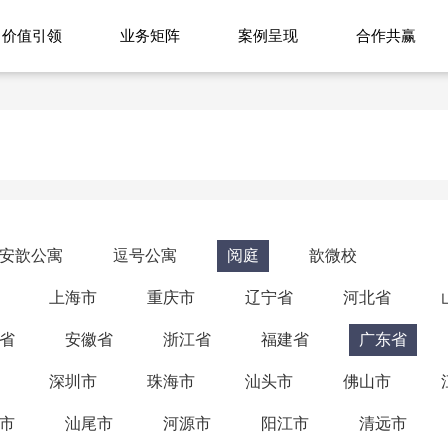
价值引领
业务矩阵
案例呈现
合作共赢
安歆公寓
逗号公寓
阅庭
歆微校
上海市
重庆市
辽宁省
河北省
省
安徽省
浙江省
福建省
广东省
深圳市
珠海市
汕头市
佛山市
市
汕尾市
河源市
阳江市
清远市