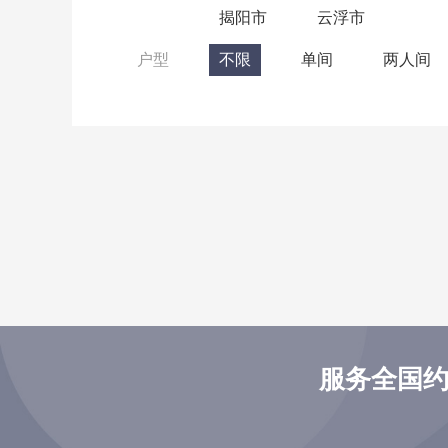
揭阳市
云浮市
户型
不限
单间
两人间
服务全国约