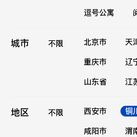
逗号公寓
立即提交
城市
北京市
天
不限
重庆市
辽
山东省
江
地区
西安市
铜
不限
咸阳市
渭