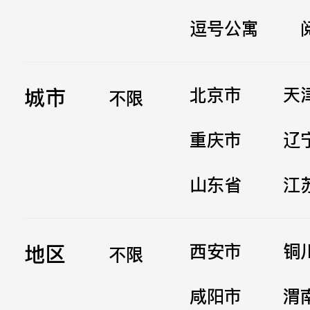
逗号公寓
立即提交
城市
北京市
天
不限
重庆市
辽
山东省
江
地区
西安市
铜
不限
咸阳市
渭