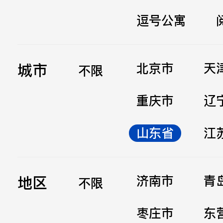
逗号公寓
立即提交
城市
北京市
天
不限
重庆市
辽
山东省
江
地区
济南市
青
不限
枣庄市
东