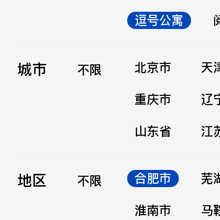
逗号公寓
立即提交
城市
北京市
天
不限
重庆市
辽
山东省
江
地区
合肥市
芜
不限
淮南市
马