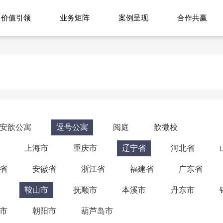
价值引领
业务矩阵
案例呈现
合作共赢
安歆公寓
逗号公寓
阅庭
歆微校
上海市
重庆市
辽宁省
河北省
省
安徽省
浙江省
福建省
广东省
鞍山市
抚顺市
本溪市
丹东市
市
朝阳市
葫芦岛市