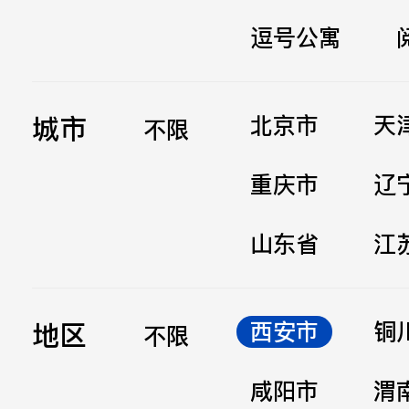
逗号公寓
立即提交
城市
北京市
天
不限
重庆市
辽
山东省
江
地区
西安市
铜
不限
咸阳市
渭