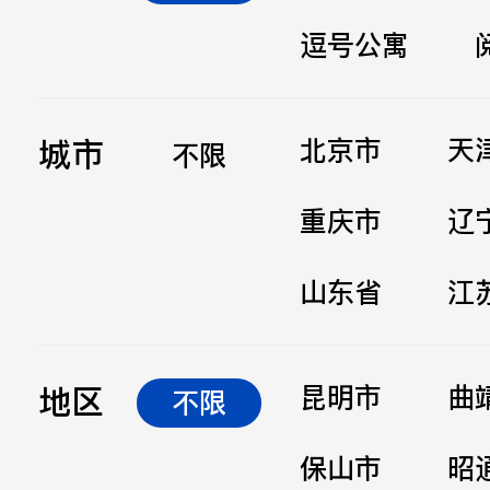
逗号公寓
立即提交
城市
北京市
天
不限
重庆市
辽
山东省
江
地区
昆明市
曲
不限
保山市
昭