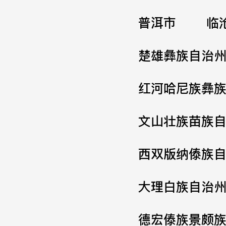
普洱市
临
楚雄彝族自治
红河哈尼族彝
文山壮族苗族
西双版纳傣族
大理白族自治
德宏傣族景颇