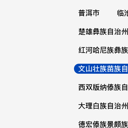
普洱市
临
楚雄彝族自治
红河哈尼族彝
文山壮族苗族
西双版纳傣族
大理白族自治
德宏傣族景颇