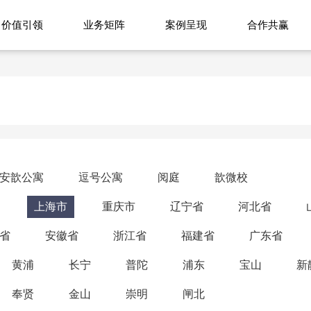
价值引领
业务矩阵
案例呈现
合作共赢
安歆公寓
逗号公寓
阅庭
歆微校
上海市
重庆市
辽宁省
河北省
省
安徽省
浙江省
福建省
广东省
黄浦
长宁
普陀
浦东
宝山
新
奉贤
金山
崇明
闸北