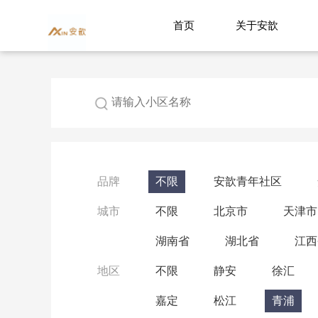
首页
关于安歆
品牌
不限
安歆青年社区
城市
不限
北京市
天津市
湖南省
湖北省
江西
地区
不限
静安
徐汇
嘉定
松江
青浦