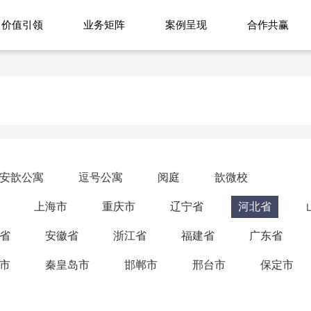
价值引领
业务矩阵
案例呈现
合作共赢
安歆公寓
逗号公寓
阅庭
歆微校
上海市
重庆市
辽宁省
河北省
省
安徽省
浙江省
福建省
广东省
市
秦皇岛市
邯郸市
邢台市
保定市