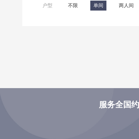
户型
不限
单间
两人间
服务全国约