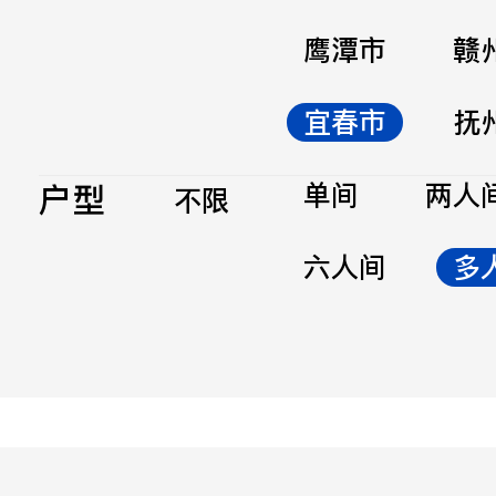
鹰潭市
赣
宜春市
抚
户型
单间
两人
不限
六人间
多