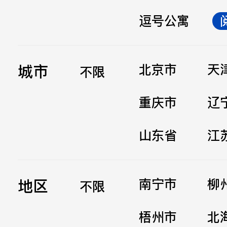
逗号公寓
立即提交
城市
北京市
天
不限
重庆市
辽
山东省
江
地区
南宁市
柳
不限
梧州市
北