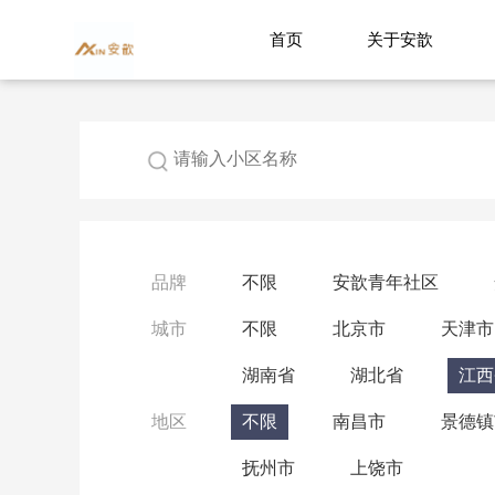
首页
关于安歆
品牌
不限
安歆青年社区
城市
不限
北京市
天津市
湖南省
湖北省
江西
地区
不限
南昌市
景德镇
抚州市
上饶市