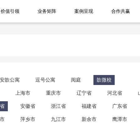
价值引领
业务矩阵
案例呈现
合作共赢
安歆公寓
逗号公寓
阅庭
歆微校
上海市
重庆市
辽宁省
河北省
省
安徽省
浙江省
福建省
广东省
市
萍乡市
九江市
新余市
鹰潭市