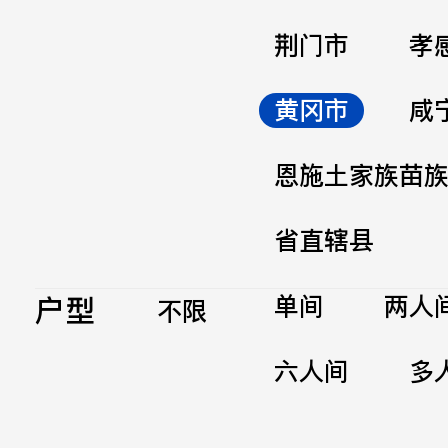
荆门市
孝
黄冈市
咸
恩施土家族苗
省直辖县
户型
单间
两人
不限
六人间
多