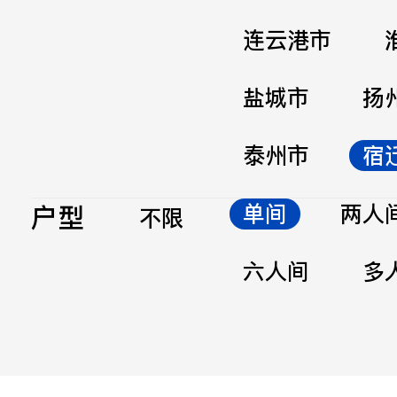
连云港市
盐城市
扬
泰州市
宿
户型
单间
两人
不限
六人间
多