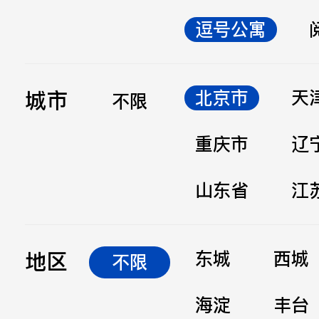
逗号公寓
立即提交
城市
北京市
天
不限
重庆市
辽
山东省
江
地区
东城
西城
不限
海淀
丰台