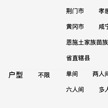
荆门市
孝
黄冈市
咸
恩施土家族苗
省直辖县
户型
单间
两人
不限
六人间
多