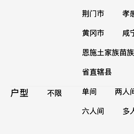
荆门市
孝
黄冈市
咸
恩施土家族苗
省直辖县
户型
单间
两人
不限
六人间
多