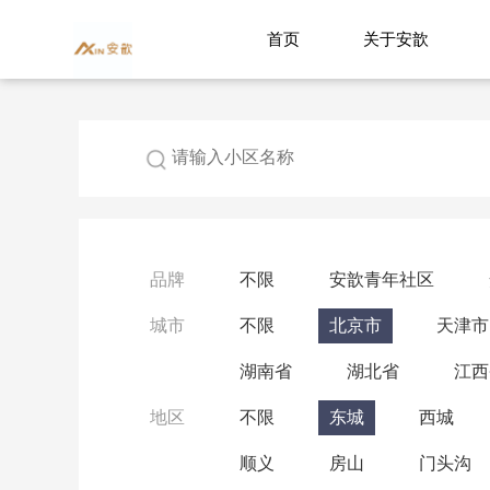
首页
关于安歆
品牌
不限
安歆青年社区
城市
不限
北京市
天津市
湖南省
湖北省
江西
地区
不限
东城
西城
顺义
房山
门头沟