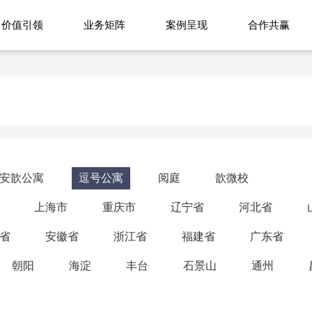
价值引领
业务矩阵
案例呈现
合作共赢
安歆公寓
逗号公寓
阅庭
歆微校
上海市
重庆市
辽宁省
河北省
省
安徽省
浙江省
福建省
广东省
朝阳
海淀
丰台
石景山
通州