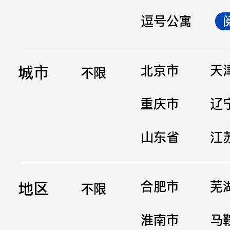
逗号公寓
立即提交
城市
北京市
天
不限
重庆市
辽
山东省
江
地区
合肥市
芜
不限
淮南市
马