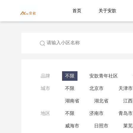
首页
关于安歆
品牌
不限
安歆青年社区
城市
不限
北京市
天津市
湖南省
湖北省
江西
地区
不限
济南市
青岛市
威海市
日照市
莱芜