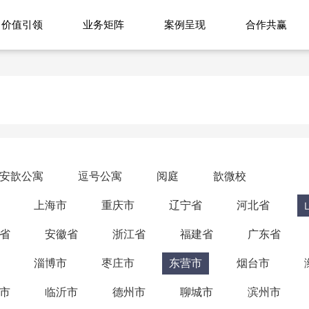
价值引领
业务矩阵
案例呈现
合作共赢
安歆公寓
逗号公寓
阅庭
歆微校
上海市
重庆市
辽宁省
河北省
省
安徽省
浙江省
福建省
广东省
淄博市
枣庄市
东营市
烟台市
市
临沂市
德州市
聊城市
滨州市