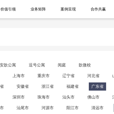
价值引领
业务矩阵
案例呈现
合作共赢
安歆公寓
逗号公寓
阅庭
歆微校
上海市
重庆市
辽宁省
河北省
省
安徽省
浙江省
福建省
广东省
深圳市
珠海市
汕头市
佛山市
市
汕尾市
河源市
阳江市
清远市