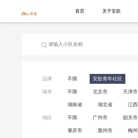
首页
关于安歆
品牌
不限
安歆青年社区
城市
不限
北京市
天津市
湖南省
湖北省
江西
地区
不限
广州市
韶关市
肇庆市
惠州市
梅州