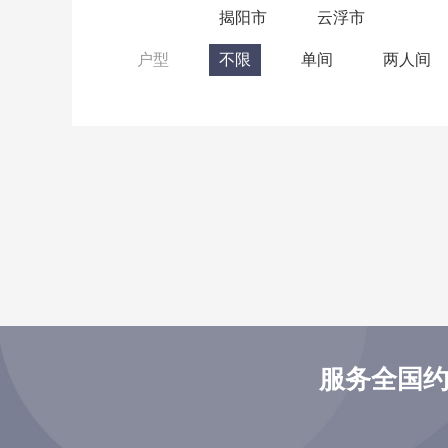
揭阳市
云浮市
户型
不限
单间
两人间
服务全国约