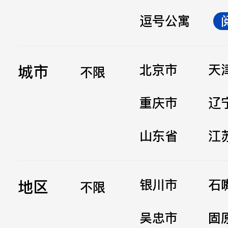
逗号公寓
立即提交
城市
北京市
天
不限
重庆市
辽
山东省
江
地区
银川市
石
不限
吴忠市
固