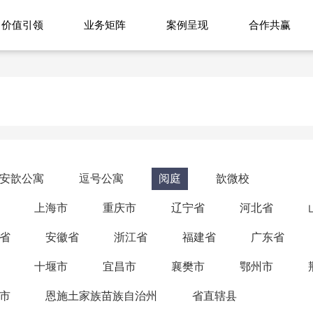
价值引领
业务矩阵
案例呈现
合作共赢
安歆公寓
逗号公寓
阅庭
歆微校
上海市
重庆市
辽宁省
河北省
省
安徽省
浙江省
福建省
广东省
十堰市
宜昌市
襄樊市
鄂州市
市
恩施土家族苗族自治州
省直辖县