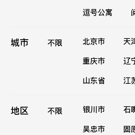
逗号公寓
立即提交
城市
北京市
天
不限
重庆市
辽
山东省
江
地区
银川市
石
不限
吴忠市
固