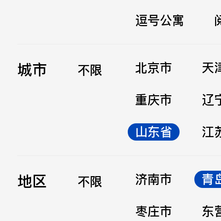
逗号公寓
立即提交
城市
北京市
天
不限
重庆市
辽
山东省
江
地区
济南市
青
不限
枣庄市
东