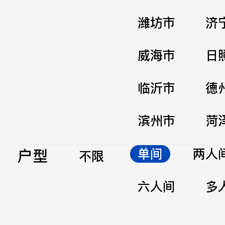
潍坊市
济
威海市
日
临沂市
德
滨州市
菏
户型
单间
两人
不限
六人间
多