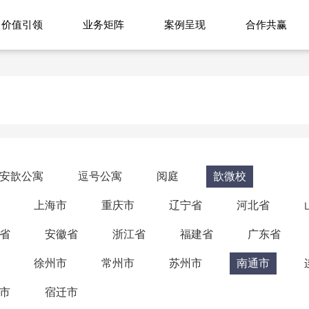
价值引领
业务矩阵
案例呈现
合作共赢
安歆公寓
逗号公寓
阅庭
歆微校
上海市
重庆市
辽宁省
河北省
省
安徽省
浙江省
福建省
广东省
徐州市
常州市
苏州市
南通市
市
宿迁市