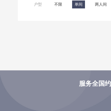
户型
不限
单间
两人间
服务全国约