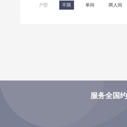
户型
不限
单间
两人间
服务全国约