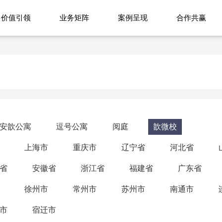
价值引领
业务矩阵
案例呈现
合作共赢
安歆公寓
逗号公寓
阅庭
歆微校
上海市
重庆市
辽宁省
河北省
省
安徽省
浙江省
福建省
广东省
徐州市
常州市
苏州市
南通市
市
宿迁市