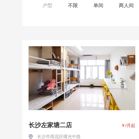
户型
不限
单间
两人间
长沙左家塘二店
￥
/月起
长沙市雨花区曙光中路