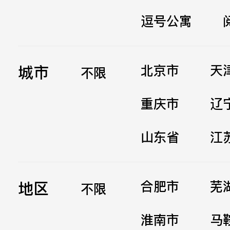
逗号公寓
立即提交
城市
北京市
天
不限
重庆市
辽
山东省
江
地区
合肥市
芜
不限
淮南市
马