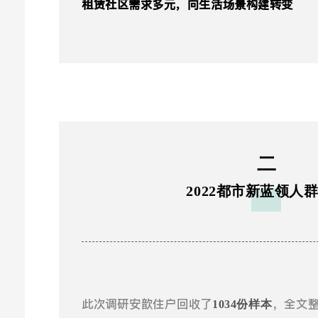
租赁社区需求多元，向生活场景构建转变
二
2022都市新蓝领人
此次调研安歆住户回收了
，全文
1034份样本