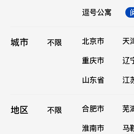
逗号公寓
立即提交
城市
北京市
天
不限
重庆市
辽
山东省
江
地区
合肥市
芜
不限
淮南市
马