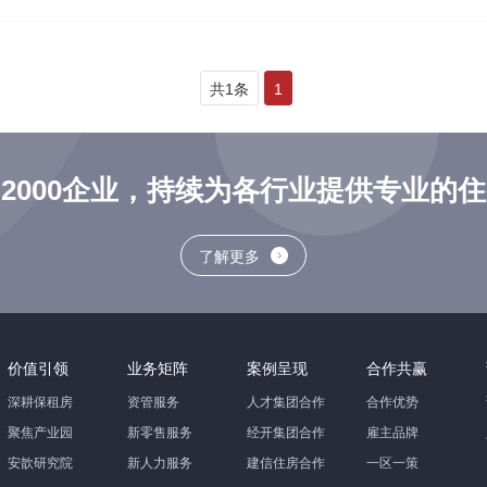
共1条
1
2000企业，持续为各行业提供专业的
了解更多
价值引领
业务矩阵
案例呈现
合作共赢
深耕保租房
资管服务
人才集团合作
合作优势
聚焦产业园
新零售服务
经开集团合作
雇主品牌
安歆研究院
新人力服务
建信住房合作
一区一策